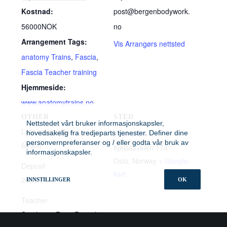
Kostnad:
post@bergenbodywork.
56000NOK
no
Arrangement Tags:
Vis Arrangørs nettsted
anatomy Trains
,
Fascia
,
Fascia Teacher training
Hjemmeside:
www.anatomytrains.no
OTHER
STED
Nettstedet vårt bruker informasjonskapsler,
Late registration
Yoga Livet
hovedsakelig fra tredjeparts tjenester. Definer dine
personvernpreferanser og / eller godta vår bruk av
63000
Kjelsåsveien 174
informasjonskapsler.
Oslo
,
Norway
+ Google-
Deposit
kart
2000
INNSTILLINGER
OK
Teacher
Stephanie Ross-Russel