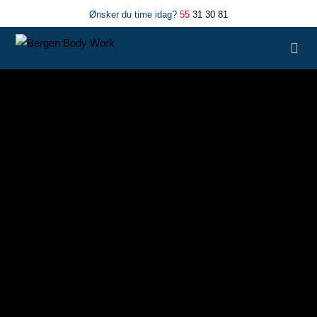
Ønsker du time idag?
55
31 30 81