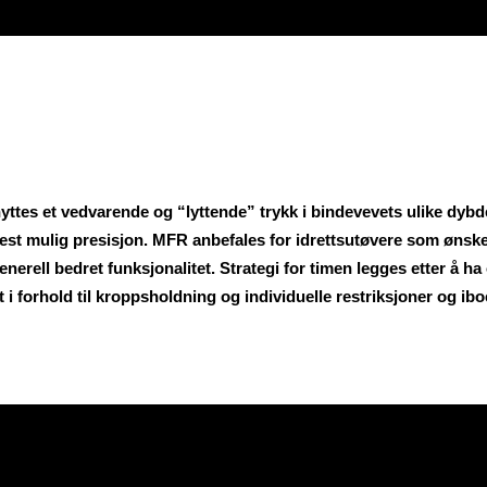
nyttes et vedvarende og “lyttende” trykk i bindevevets ulike dyb
est mulig presisjon. MFR anbefales for idrettsutøvere som ønsker 
enerell bedret funksjonalitet. Strategi for timen legges etter å
 forhold til kroppsholdning og individuelle restriksjoner og ib