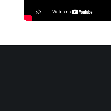
Les mer om fascia og forskning:
https://fasciaresearc
ÅPNINGSTIDER