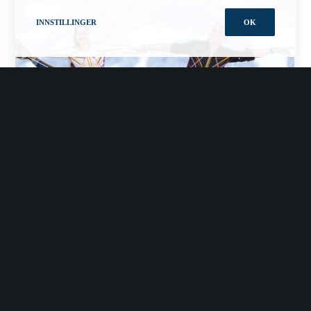
INNSTILLINGER
OK
«Anatomy Trains in Motion» in Oslo
september 25 09:00
-
september 27 17:00
8100NOK