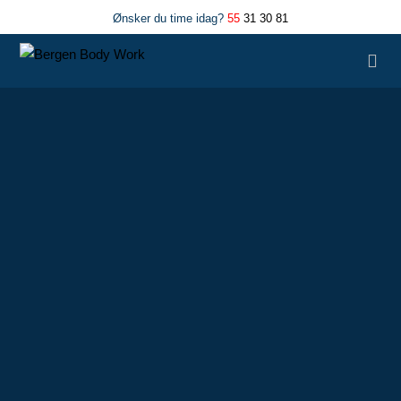
Ønsker du time idag?
55
31 30 81