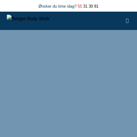
Ønsker du time idag?
55
31 30 81