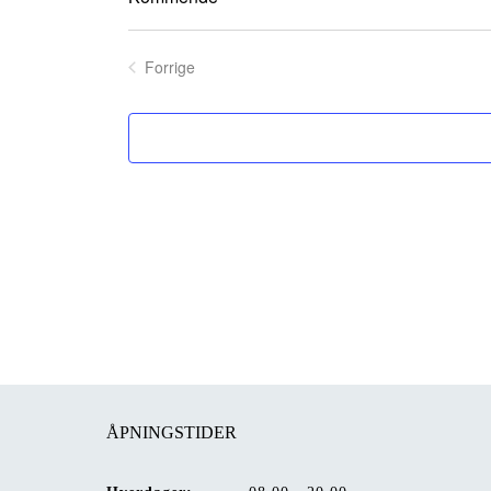
Velg
dato.
Forrige
Arrangementer
ÅPNINGSTIDER