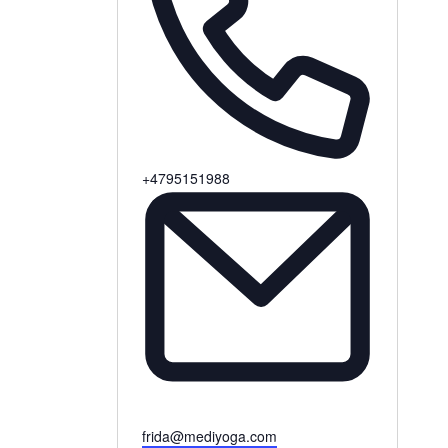
Phone
+4795151988
Email
frida@mediyoga.com